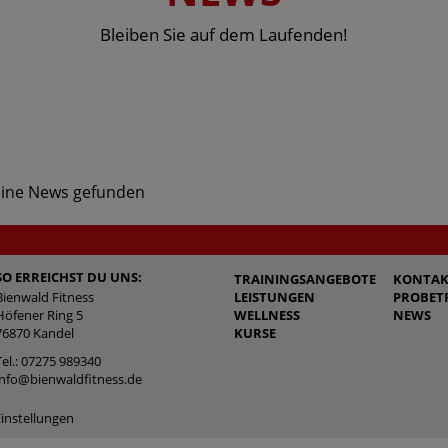
Bleiben Sie auf dem Laufenden!
ine News gefunden
SO ERREICHST DU UNS:
TRAININGSANGEBOTE
KONTAK
Bienwald Fitness
LEISTUNGEN
PROBET
Höfener Ring 5
WELLNESS
NEWS
76870 Kandel
KURSE
Tel.: 07275 989340
info@bienwaldfitness.de
instellungen